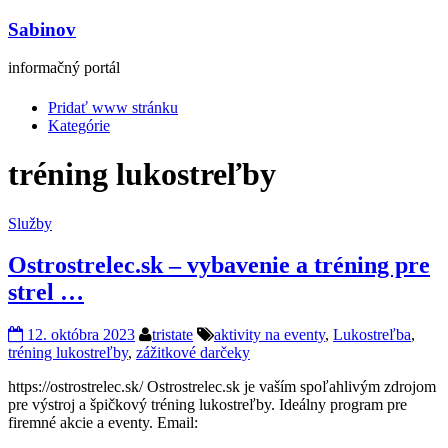
Sabinov
informačný portál
Pridať www stránku
Kategórie
tréning lukostreľby
Služby
Ostrostrelec.sk – vybavenie a tréning pre
strel …
12. októbra 2023
tristate
aktivity na eventy
,
Lukostreľba
,
tréning lukostreľby
,
zážitkové darčeky
https://ostrostrelec.sk/ Ostrostrelec.sk je vaším spoľahlivým zdrojom
pre výstroj a špičkový tréning lukostreľby. Ideálny program pre
firemné akcie a eventy. Email: